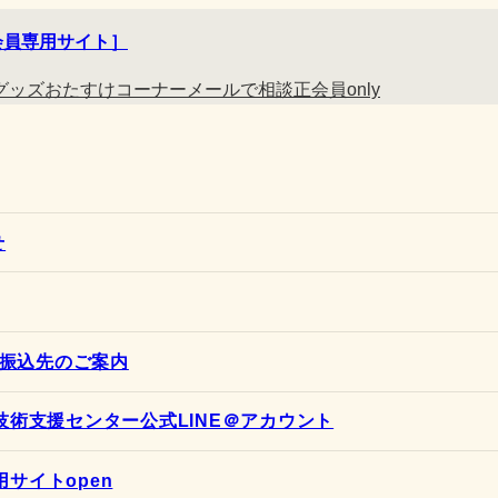
会員専用サイト］
グッズ
おたすけコーナー
メールで相談
正会員only
せ
お振込先のご案内
技術支援センター公式LINE＠アカウント
専用サイトopen