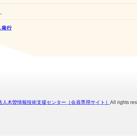
？
ス発行
O法人木曽情報技術支援センター［会員専用サイト］
All rights re